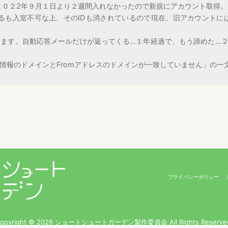
く２０２2年９月１日より２週間入れなかったので新規にアカウント取得。
試みるも入室不可な上、そのIDも消されているので現在、旧アカウントに
ます。自動応答メールだけが返ってくる…１年経過で、もう諦めた…
情報のドメインとFromアドレスのドメインが一致していません」の一
プライバシーポリシー
opyright © 2026 ショートショートガーデン製作委員会 All Rights Reserve