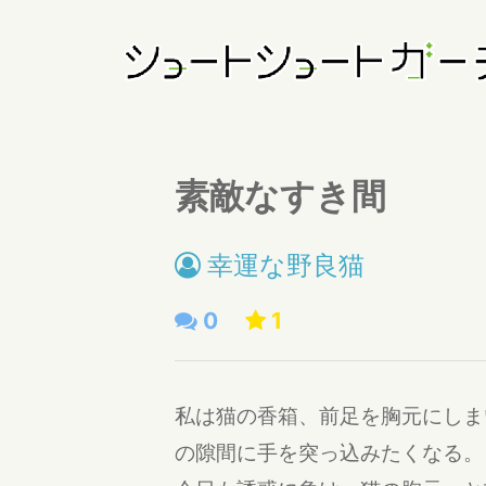
素敵なすき間
幸運な野良猫
0
1
私は猫の香箱、前足を胸元にしま
の隙間に手を突っ込みたくなる。