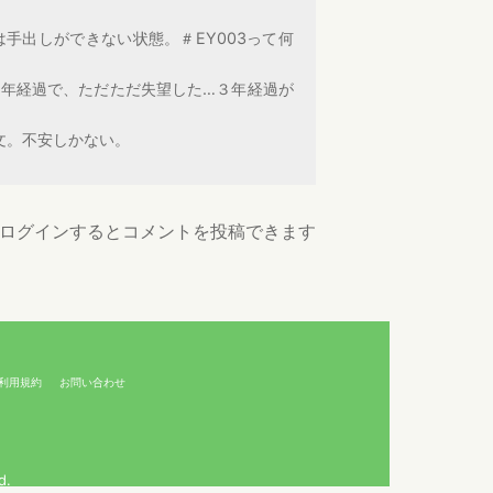
は手出しができない状態。＃EY003って何
２年経過で、ただただ失望した…３年経過が
文。不安しかない。
ログインするとコメントを投稿できます
利用規約
お問い合わせ
d.