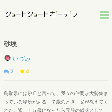
砂埃
いづみ
2
4
鳥取県には砂丘と言って、我々の仲間が大勢集ま
っている場所がある。７歳のとき、父が教えてく
れた。皆、１５歳になったら元服の儀式として、