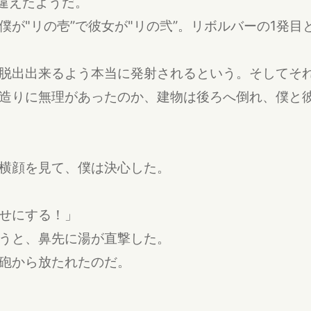
き違えたようだ。
僕が"リの壱”で彼女が"リの弐”。リボルバーの1発
脱出出来るよう本当に発射されるという。そしてそ
造りに無理があったのか、建物は後ろへ倒れ、僕と
横顔を見て、僕は決心した。
せにする！」
うと、鼻先に湯が直撃した。
砲から放たれたのだ。