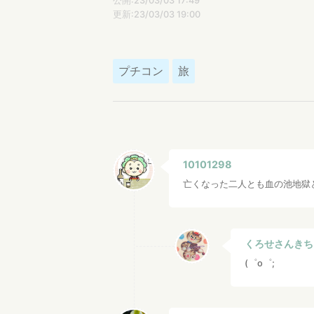
公開:23/03/03 17:49
更新:23/03/03 19:00
プチコン
旅
10101298
亡くなった二人とも血の池地獄
くろせさんきち
(゜o゜;