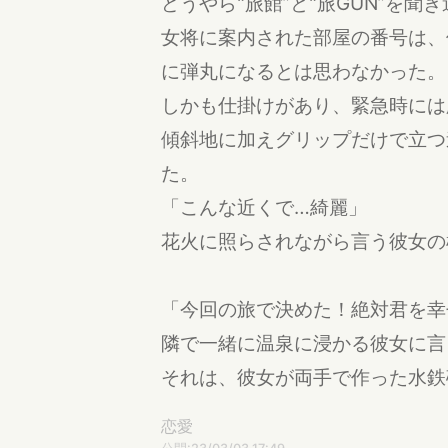
どうやら"旅館”と"旅GUN”を聞
女将に案内された部屋の番号は、
に弾丸になるとは思わなかった。
しかも仕掛けがあり、緊急時には
傾斜地に加えグリップだけで立つ
た。
「こんな近くで…綺麗」
花火に照らされながら言う彼女の
「今回の旅で決めた！絶対君を幸
隣で一緒に温泉に浸かる彼女に言
それは、彼女が両手で作った水鉄
恋愛