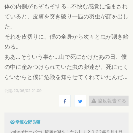
体の内側がもぞもぞする…不快な感覚に悩まされ
ていると、皮膚を突き破り一匹の羽虫が顔を出し
た。
それを皮切りに、僕の全身から次々と虫が湧き始
める。
ああ…そういう事か…山で死にかけたあの日、僕
の中に産みつけられていた虫の卵達が、死にたく
ないからと僕に危険を知らせてくれていたんだ…
公開:23/06/02 21:09
違反報告する
幸運な野良猫
yahoo!サーバーに問題が発生したらしく２０２2年９月１日