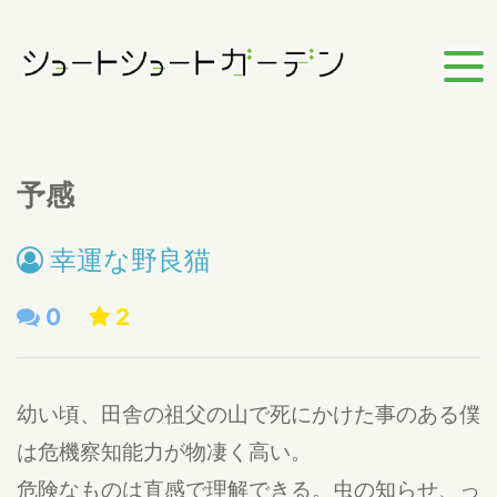
予感
幸運な野良猫
0
2
幼い頃、田舎の祖父の山で死にかけた事のある僕
は危機察知能力が物凄く高い。
危険なものは直感で理解できる。虫の知らせ、っ