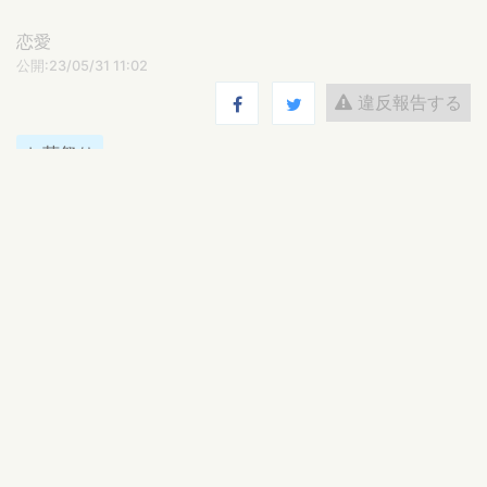
恋愛
公開:23/05/31 11:02
違反報告する
お茶祭り
10101298
書き手さま読み手さま、私の名前が読めない皆さま。交流大
歓迎です！
https://twitter.com/1o1o1298
ログインするとコメントを投稿できます
綿津実
返信