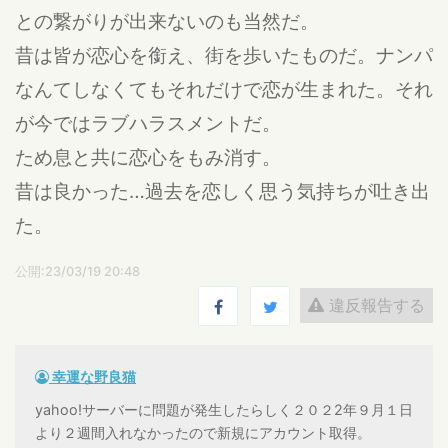
との繋がりが出来ないのも当然だ。
昔は皆が恋心を銜え、街を歩いたものだ。ナンパ
なんてしなくてもそれだけで恋が生まれた。それ
が今ではラブハラスメントだ。
ため息と共に恋心をもみ消す。
昔は良かった…過去を恋しく思う気持ちが吐き出
た。
公開:23/03/19 20:48
違反報告する
幸運な野良猫
yahoo!サーバーに問題が発生したらしく２０２2年９月１日
より２週間入れなかったので新規にアカウント取得。