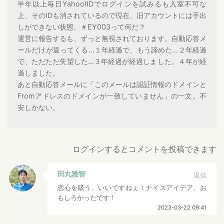
半年以上毎日Yahoo!IDでログインを試みるも入室不可な
上、そのIDも消されているので現在、旧アカウントには手出
しができない状態。＃EY003って何だ？
運営に報告するも、ずっと無視されております。自動応答メ
ールだけが返ってくる…１年経過で、もう諦めた…２年経過
で、ただただ失望した…３年経過が経過しました。４年が経
過しました。
あと自動応答メールに「このメールは認証情報のドメインと
Fromアドレスのドメインが一致していません」の一文。不
安しかない。
ログインするとコメントを投稿できます
田丸雅智
返信
恋心を吸う、いいですねぇ！ナイスアイデア、お
もしろかったです！
2023-03-22 09:41