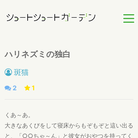
ハリネズミの独白
斑猫
2
1
くあ～あ。
大きなあくびをして寝床からもぞもぞと這い出る
と、「○○ちゃ～ん」と彼女がおやつを持ってく