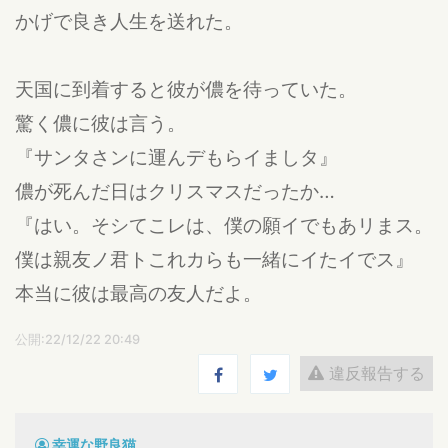
かげで良き人生を送れた。
天国に到着すると彼が儂を待っていた。
驚く儂に彼は言う。
『サンタさンに運んデもらイましタ』
儂が死んだ日はクリスマスだったか…
『はい。そシてこレは、僕の願イでもあリまス。
僕は親友ノ君トこれカらも一緒にイたイでス』
本当に彼は最高の友人だよ。
公開:22/12/22 20:49
違反報告する
幸運な野良猫