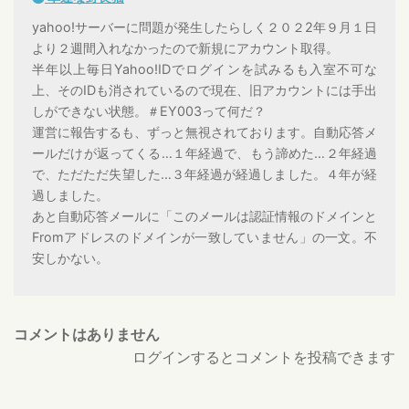
yahoo!サーバーに問題が発生したらしく２０２2年９月１日
より２週間入れなかったので新規にアカウント取得。
半年以上毎日Yahoo!IDでログインを試みるも入室不可な
上、そのIDも消されているので現在、旧アカウントには手出
しができない状態。＃EY003って何だ？
運営に報告するも、ずっと無視されております。自動応答メ
ールだけが返ってくる…１年経過で、もう諦めた…２年経過
で、ただただ失望した…３年経過が経過しました。４年が経
過しました。
あと自動応答メールに「このメールは認証情報のドメインと
Fromアドレスのドメインが一致していません」の一文。不
安しかない。
コメントはありません
ログインするとコメントを投稿できます