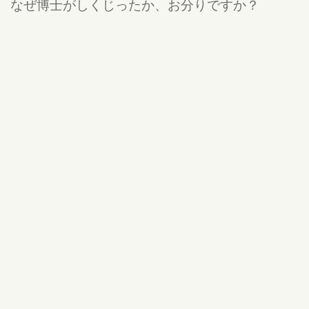
なぜ博士がしくじったか、お分りですか？
そう、つるに触れてスイッチが１回入ったまま、
公園の時計の風景が、目覚めるたび見える。
「まだあと２０分ある」を、何度もくり返してし
まったのでした。
SF
公開:22/03/13 18:35
更新:22/03/13 21:14
違反報告する
tamaonion
( 千葉 )
雑貨関連の仕事をしています。こだわりの生活雑貨、インテ
リア小物やおもしろステーショナリー、和めるガラクタなど