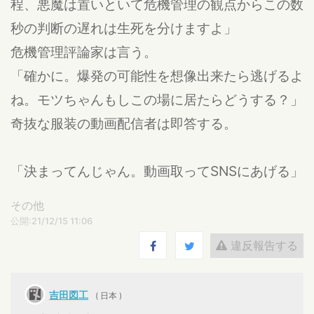
程、悪魔は置いといて危機管理の観点からこの数
秒の判断の遅れは生死を分けますよ」
危機管理評論家は言う。
「確かに。爆発の可能性を想像出来たら逃げるよ
ね。モツちゃんもしこの場に居たらどうする？」
奇抜な服装の動画配信者は即答する。
「決まってんじゃん。動画取ってSNSにあげる」
その他
公開:21/12/15 11:06
違反報告する
吉田図工
( 日本 )