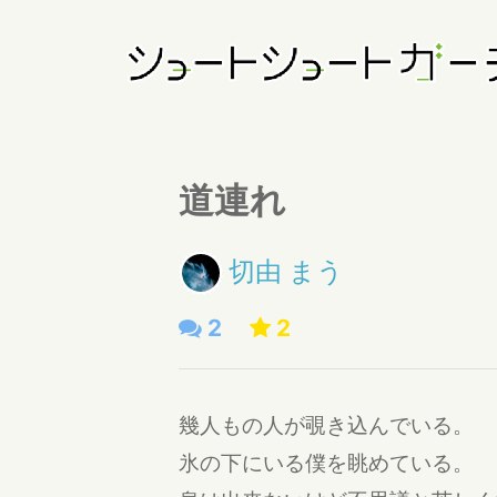
道連れ
切由 まう
2
2
幾人もの人が覗き込んでいる。
氷の下にいる僕を眺めている。