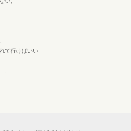
ない。
。
れて行けばいい。
──。