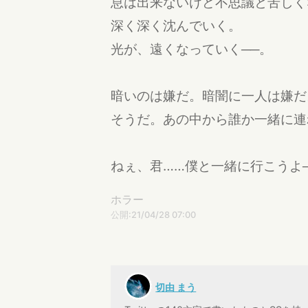
息は出来ないけど不思議と苦しく
深く深く沈んでいく。
光が、遠くなっていく──。
暗いのは嫌だ。暗闇に一人は嫌だ
そうだ。あの中から誰か一緒に連
ねぇ、君……僕と一緒に行こうよ
ホラー
公開:21/04/28 07:00
切由 まう