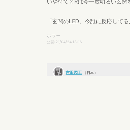
いや待てとRは今一度明るい玄関
「玄関のLED。今誰に反応して
ホラー
公開:21/04/24 13:16
吉田図工
( 日本 )
まずは自分が楽しむこと。
空津 歩
怖いですねー。僕も前のアパー