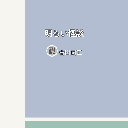
明るい怪談
吉田図工