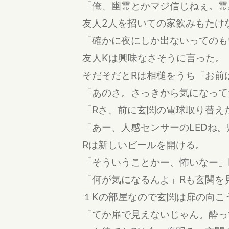
「俺、幽霊とかマジ信じねぇ。霊
友人2人を招いての家飲みもたけ
「確かに夜にしか出ないってのも
友人Kは興味なさそうに言った。
そだそだとRは相槌をうち「お前
「あのさ。さっきから気になって
「Rさ、前に玄関の電球取り替え
「あー、人感センサーのLEDね
Rは新しいビールを開ける。
「そういうことかー、怖いなー」
「何が気になるんよ」Rも玄関を
１Kの部屋なので玄関は扉の向こ
「てか扉で見えないじゃん。酔っ