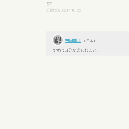
SF
公開:21/02/14 16:22
吉田図工
( 日本 )
まずは自分が楽しむこと。
仁科佐和子
なんだかフワッと聞くと、景気のい
吉田図工
ありがとうござ