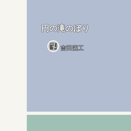
円の滝のぼり
吉田図工