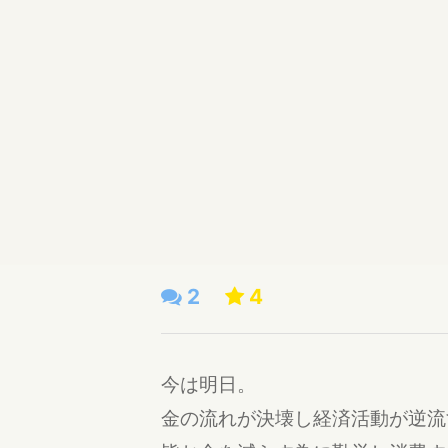
2
4
今は明日。
金の流れが決壊し経済活動が逆流