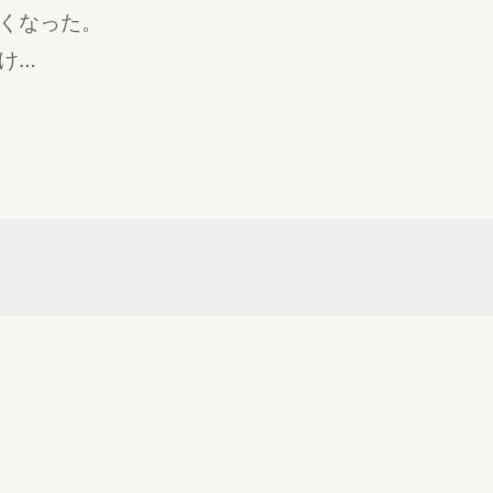
くなった。
け…
…二重人格を持つ人は、｢一方の人格が表に出ている間は、もう一方の人格が
な？