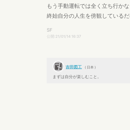
もう手動運転では全く立ち行かな
終始自分の人生を傍観しているだ
SF
公開:21/01/14 16:37
吉田図工
( 日本 )
まずは自分が楽しむこと。
灰田兵庫
あくまで大昔に聞いた話だが…
覚を覚えるらしい。……本当か