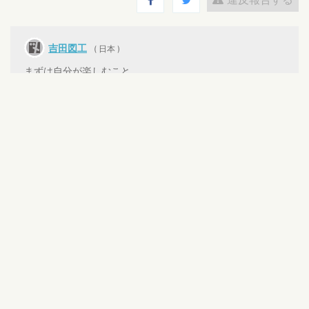
吉田図工
( 日本 )
まずは自分が楽しむこと。
ログインするとコメントを投稿できます
NORIHISA
返信
おお〜。これは本当に実現させたい委員会です
ね。面白い。
400字だから絞られたのでしょうがメンバー構成が
いい！
数年前に子供達が下駄箱の事を靴箱と言ってて驚
きましたが、僕も下駄を入れた事なかったです。
2020-08-13 12:39