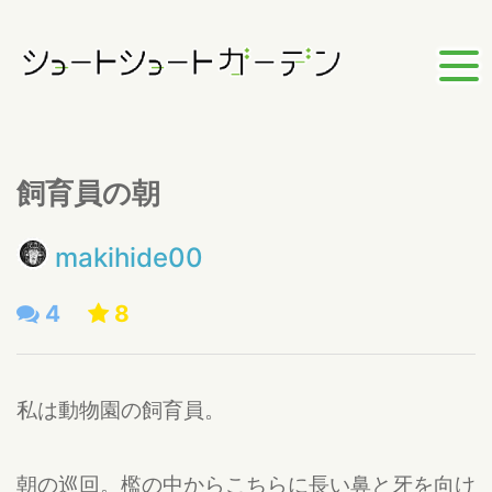
飼育員の朝
makihide00
4
8
私は動物園の飼育員。
朝の巡回。檻の中からこちらに長い鼻と牙を向け