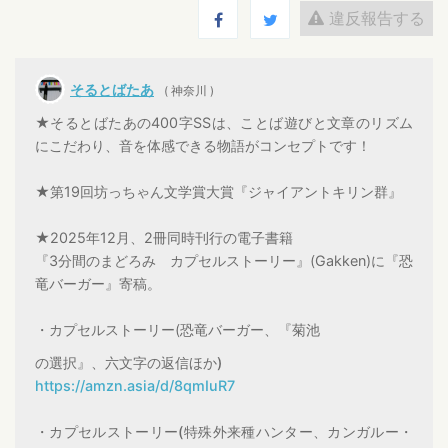
違反報告する
そるとばたあ
( 神奈川 )
★そるとばたあの400字SSは、ことば遊びと文章のリズム
にこだわり、音を体感できる物語がコンセプトです！
★第19回坊っちゃん文学賞大賞『ジャイアントキリン群』
★2025年12月、2冊同時刊行の電子書籍
『3分間のまどろみ カプセルストーリー』(Gakken)に『恐
竜バーガー』寄稿。
・カプセルストーリー(恐竜バーガー、『菊池
の選択』、六文字の返信ほか)
https://amzn.asia/d/8qmIuR7
・カプセルストーリー(特殊外来種ハンター、カンガルー・