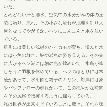
いた。
とめどない汗と湧水。空気中の水分が私の体の丘
陵に滴り、流れ、その小さな流れが肌理を削り大
河となってやがて深いヘソにこんこんと水を注い
でいる。
肌川には美しい浅緑のバイカモが育ち、澄んだ水
には小魚の群れ。鮎や岩魚の姿も見える。その先
に広がるヘソ湖には朝の光が煌めいて、水鳥が眩
しそうに羽根を休めている。ヘソのほとりには木
蔭があって、水を飲む親子のキリン。対岸には象
やバッファローの群れがいて、この穏やかな時間
をその尻尾で指揮するように揺らしている。
私は世界が出来すぎていることに驚き、それを壊