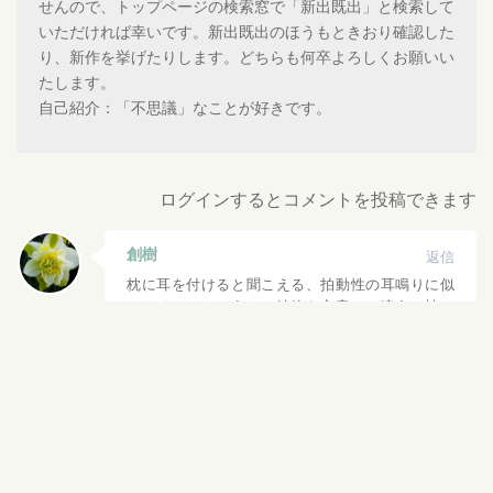
せんので、トップページの検索窓で「新出既出」と検索して
いただければ幸いです。新出既出のほうもときおり確認した
り、新作を挙げたりします。どちらも何卒よろしくお願いい
たします。
自己紹介：「不思議」なことが好きです。
ログインするとコメントを投稿できます
創樹
返信
枕に耳を付けると聞こえる、拍動性の耳鳴りに似
ているのでしょうか。純粋な心音とは違う、蛇の
威嚇する様な音が混じって、子供の頃、眠れなか
った記憶がございます。怖いより辛いに近い音。
ラストに胸が締まります。
2020-06-04 11:36
新出既出２０
返信