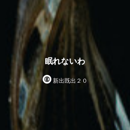
眠れないわ
新出既出２０