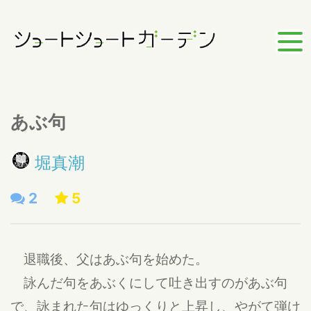
あぶ句
堀真潮
2
5
退職後、父はあぶ句を始めた。
詠んだ句をあぶくにして吐き出すのがあぶ句
で、詠まれた句はゆっくりと上昇し、やがて弾け