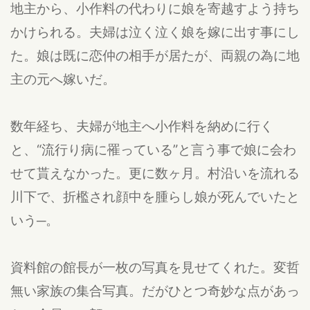
地主から、小作料の代わりに娘を寄越すよう持ち
かけられる。夫婦は泣く泣く娘を嫁に出す事にし
た。娘は既に恋仲の相手が居たが、両親の為に地
主の元へ嫁いだ。
数年経ち、夫婦が地主へ小作料を納めに行く
と、“流行り病に罹っている”と言う事で娘に会わ
せて貰えなかった。更に数ヶ月。村沿いを流れる
川下で、折檻され顔中を腫らし娘が死んでいたと
いう─。
資料館の館長が一枚の写真を見せてくれた。変哲
無い家族の集合写真。だがひとつ奇妙な点があっ