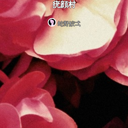
疣顔村
蛇野鮫弌