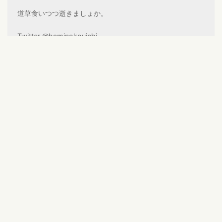
道草食いつつ逝きましょか。
Twitter @haminokouichi
ログインするとコメントを投稿できます
田丸雅智
返信
ぞっとしました…こわおもしろかったです！
2020-05-23 15:39
蛇野鮫弌
返信
お読み頂きありがとうございます。
若干説明的過ぎたかとも思いました
が、匙加減をこれから学んで行こう
と思います。コメント頂けて嬉しか
ったです。
2020-05-23 19:00