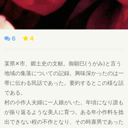
6
4
某県✕市、郷土史の文献。御願巳(うがみ)と言う
地域の集落についての記録。興味深かったのは一
帯に伝わる民話であった。要約するとこの様な話
である。
村の小作人夫婦に一人娘がいた。年頃になり誰も
が振り返るような美人に育つ。ある年小作料を捻
出できない程の不作となり、その時寡男であった