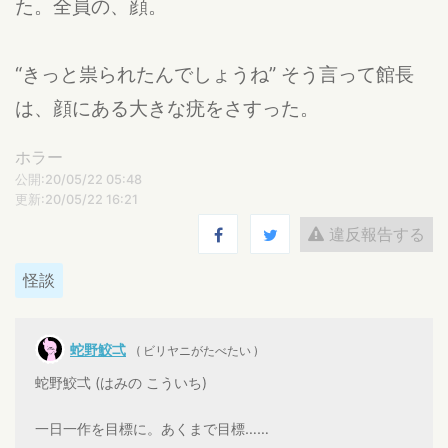
た。全員の、顔。
“きっと祟られたんでしょうね” そう言って館長
は、顔にある大きな疣をさすった。
ホラー
公開:20/05/22 05:48
更新:20/05/22 16:21
違反報告する
怪談
蛇野鮫弌
( ビリヤニがたべたい )
蛇野鮫弌 (はみの こういち)
一日一作を目標に。あくまで目標……