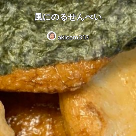
風にのるせんべい
akicom313