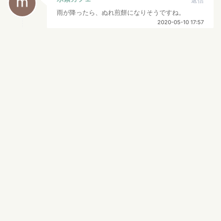
返信
雨が降ったら、ぬれ煎餅になりそうですね。
2020-05-10 17:57
田丸雅智
返信
いいですねぇ！せんべいは本当に飛びそうで、お
もしろかったです！
2020-05-10 16:58
ポエマータカノ
返信
楽しい話ですね！
わくわくしました！
2020-05-10 16:51