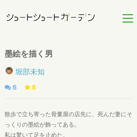
墨絵を描く男
堀部未知
6
8
散歩で立ち寄った骨董屋の店先に、死んだ妻にそ
っくりの墨絵が飾ってある。
私は驚いて足を止めた。