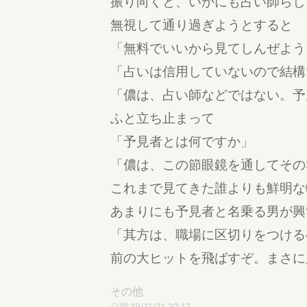
振り向くと、いかにも占い師らし
無視して通り過ぎようとすると
「無料でいいから見てしんぜよう
「占いは信用していないので結構
「儂は、占い師などではない。予
ふと立ち止まって
「予見者とは何ですか」
「儂は、この節眼鏡を通してその
これまで見てきた誰よりも鮮明な
あまりにも予見者と名乗る男が興
「其方は、職場に区切りをつける
前の大ヒットを飛ばすぞ。まさに
その他
公開:19/11/21 20:17