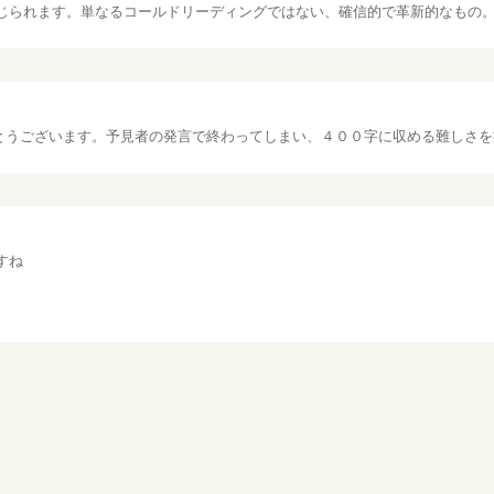
じられます。単なるコールドリーディングではない、確信的で革新的なもの
とうございます。予見者の発言で終わってしまい、４００字に収める難しさを
すね
とうございます。ストーリー的に４００字ではなかなか収まらない展開でした