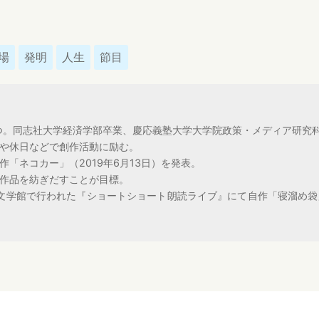
場
発明
人生
節目
育つ。同志社大学経済学部卒業、慶応義塾大学大学院政策・メディア研究
や休日などで創作活動に励む。
「ネコカー」（2019年6月13日）を発表。
作品を紡ぎだすことが目標。
近代文学館で行われた『ショートショート朗読ライブ』にて自作「寝溜め