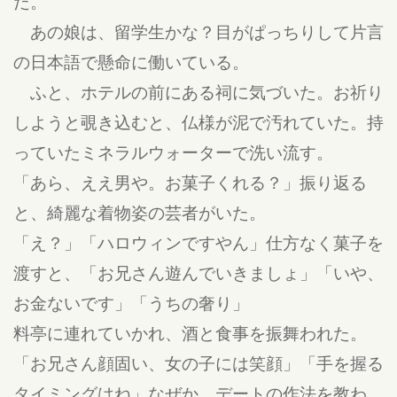
だ。
あの娘は、留学生かな？目がぱっちりして片言
の日本語で懸命に働いている。
ふと、ホテルの前にある祠に気づいた。お祈り
しようと覗き込むと、仏様が泥で汚れていた。持
っていたミネラルウォーターで洗い流す。
「あら、ええ男や。お菓子くれる？」振り返る
と、綺麗な着物姿の芸者がいた。
「え？」「ハロウィンですやん」仕方なく菓子を
渡すと、「お兄さん遊んでいきましょ」「いや、
お金ないです」「うちの奢り」
料亭に連れていかれ、酒と食事を振舞われた。
「お兄さん顔固い、女の子には笑顔」「手を握る
タイミングはね」なぜか、デートの作法を教わ