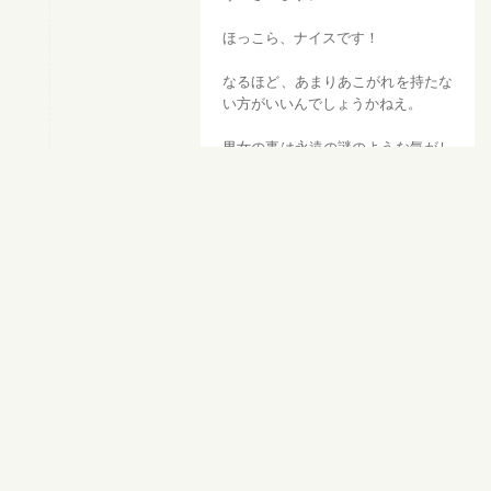
ほっこら、ナイスです！
なるほど、あまりあこがれを持たな
い方がいいんでしょうかねえ。
男女の事は永遠の謎のような気がし
ます。
2023-04-08 01:07
創樹
返信
粋な計らいですね。
傘地蔵～花街奇譚と申しましょうか、不思議と艶
を感じる、素敵な物語でした。
2019-11-27 00:18
吉村うにうに
返信
創樹さん