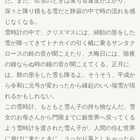
だ。また、吹雪のときは落ちる速度が上がり、
深々と降り積もる雪だと静寂の中で時の流れを感
じなくなる。
雪時計の中で、クリスマスには、綿飴の形をした
雪が降ってきてトナカイの引く橇に乗るサンタク
ロースの鈴の音が聞こえたり、大晦日には、除夜
の鐘ならぬ時の鐘の音が聞こえてくる。正月に
は、餅の形をした雪も降るよ。そうそう、平成か
ら令和に元号が変わったから縁起のいい瑞雪が現
れるかもしれない。
この雪時計、もともと雪ん子の持ち物なんだ。雪
女のお母さんから門限までに銀世界へ戻ってくる
よう雪時計を渡された雪ん子が、人間の住む世界
に遊びに来たときに、うっかり落としちゃったら