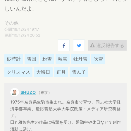
しいんだよ。
その他
公開:19/12/24 19:17
更新:19/12/24 20:52
違反報告する
砂時計
雪国
粉雪
粒雪
牡丹雪
吹雪
クリスマス
大晦日
正月
雪ん子
SHUZO
( 東京 )
1975年奈良県生駒市生まれ。奈良市で育つ。同志社大学経
済学部卒業、慶応義塾大学大学院政策・メディア研究科修
了。
田丸雅智先生の作品に衝撃を受け、通勤中や休日などで創作
活動に励む。