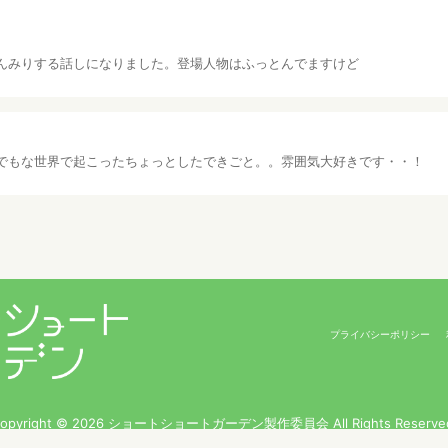
んみりする話しになりました。登場人物はふっとんでますけど
でもな世界で起こったちょっとしたできごと。。雰囲気大好きです・・！
プライバシーポリシー
opyright © 2026 ショートショートガーデン製作委員会 All Rights Reserve
田丸雅智 / Hiyoko Fighter Music / usi