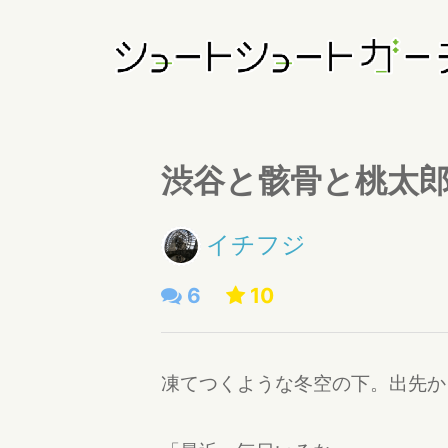
渋谷と骸骨と桃太
イチフジ
6
10
凍てつくような冬空の下。出先か