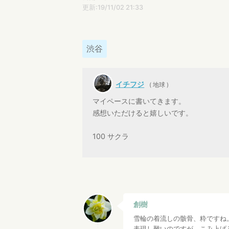
更新:19/11/02 21:33
渋谷
イチフジ
( 地球 )
マイペースに書いてきます。
感想いただけると嬉しいです。
100 サクラ
創樹
雪輪の着流しの骸骨、粋ですね
表現し難いのですが、こみ上げ