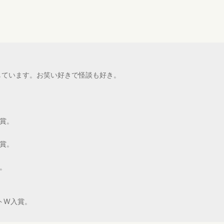
しています。お笑い好きで怪談も好き。
賞。
賞。
。
トW入賞。