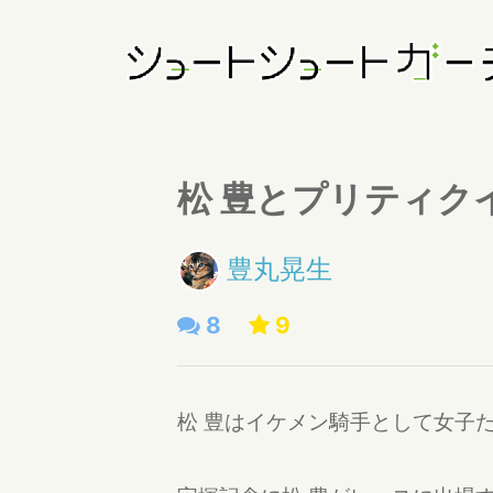
松 豊とプリティク
豊丸晃生
8
9
松 豊はイケメン騎手として女子