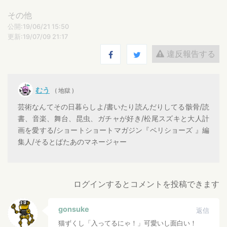
その他
公開:19/06/21 15:50
更新:19/07/09 21:17
違反報告する
むう
( 地獄 )
芸術なんてその日暮らしよ/書いたり読んだりしてる骸骨/読
書、音楽、舞台、昆虫、ガチャが好き/松尾スズキと大人計
画を愛する/ショートショートマガジン『ベリショーズ 』編
集人/そるとばたあのマネージャー
ログインするとコメントを投稿できます
gonsuke
返信
猫ずくし「入ってるにゃ！」可愛いし面白い！