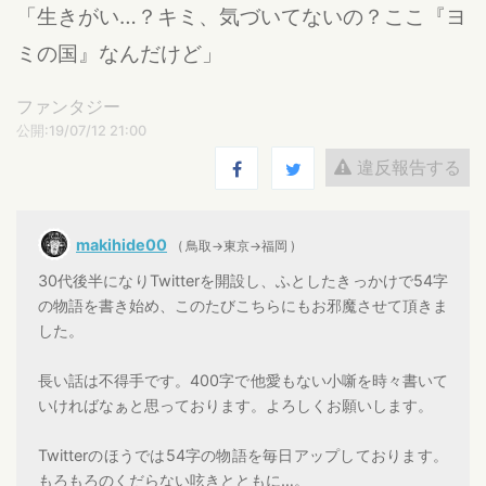
「生きがい…？キミ、気づいてないの？ここ『ヨ
ミの国』なんだけど」
ファンタジー
公開:19/07/12 21:00
違反報告する
makihide00
( 鳥取→東京→福岡 )
30代後半になりTwitterを開設し、ふとしたきっかけで54字
の物語を書き始め、このたびこちらにもお邪魔させて頂きま
した。
長い話は不得手です。400字で他愛もない小噺を時々書いて
いければなぁと思っております。よろしくお願いします。
Twitterのほうでは54字の物語を毎日アップしております。
もろもろのくだらない呟きとともに…。