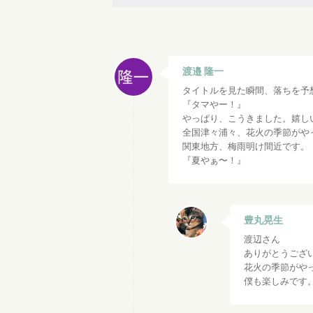
渡邉 隆一
タイトルを見た瞬間、落ちを予
『タマやー！』
やっぱり、こうきました。嬉し
全国津々浦々、花火の季節がや
関東地方、梅雨明け間近です。
『夏やぁ〜！』
豊丸晃生
渡辺さん
ありがとうございま
花火の季節がや
僕も楽しみです