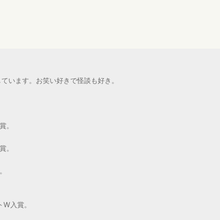
しています。お笑い好きで怪談も好き。
賞。
賞。
。
トW入賞。