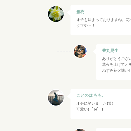
創樹
オチも決まっておりますね。花
タマや～！
豊丸晃生
ありがとうございま
花火を上げてオチ
ねずみ花火懐か
ことのは もも。
オチに笑いました(笑)
可愛い(=ﾟωﾟ=)