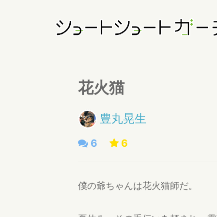
花火猫
豊丸晃生
6
6
僕の爺ちゃんは花火猫師だ。