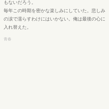
もないだろう。
毎年この時期を密かな楽しみにしていた。悲しみ
の涙で濡らすわけにはいかない。俺は最後の心に
入れ替えた。
青春
公開:19/03/23 18:02
更新:19/03/23 18:05
違反報告する
puzzzle
( 神奈川19区 )
作文とロックンロールが好きです。
https://twitter.com/9en_T
ログインするとコメントを投稿できます