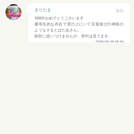
まりたま
返信
100作おめでとうございます
優等生的な存在で雲の上にいて言葉遊びの神様の
ようなそるとばたあさん。
絶対に追いつけませんが、背中は見てます。
2019-05-19 16:36
そるとばたあ
返信
ありがとうございます！皆さんにコ
メントをいただけるのが本当に嬉し
いので、返信だけはきちんと(笑)こ
とばの遊び人なので、賢者には近づ
けるよう精進したいと思います！お
話で何かを伝えられたら嬉しいで
す！
2019-05-23 10:32
中谷直樹
返信