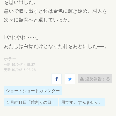
を思い出した。
急いで取り出すと鏡は金色に輝き始め、村人を
次々に骸骨へと還していった。
｢やれやれ⋯⋯」
あたしは白骨だけとなった村をあとにした──。
ホラー
公開:19/04/14 15:37
更新:19/04/15 03:28
違反報告する
ショートショートカレンダー
１月￼11日「鏡割りの日」
用です。すみません。
西部劇