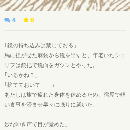
4
8
｢鏡の持ち込みは禁じておる」
馬に担がせた麻袋から鏡を出すと、年老いたシェ
リフは銃把で鏡面をガツンとやった。
｢いるかね？」
｢捨てておいて⋯⋯」
あたしは旅で疲れた身体を休めるため、宿屋で軽
い食事を済ませ早々に眠りに就いた。
妙な呻き声で目が覚めた。