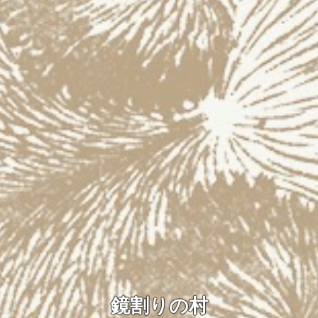
鏡割りの村