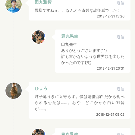
田丸雅智
返信
異様ですねぇ、、なんとも奇妙な読後感でした！
2018-12-31 15:26
豊丸晃生
返信
田丸先生
ありがとうございます(^^)
誰も書かないような世界観を出した
かったのです(笑)
2018-12-31 20:31
ひょろ
返信
君子危うきに近寄らず。僕は清廉潔白だから食べ
られる心配は……。おや、どこかから白い羽音
が……。
2018-12-31 05:02
豊丸晃生