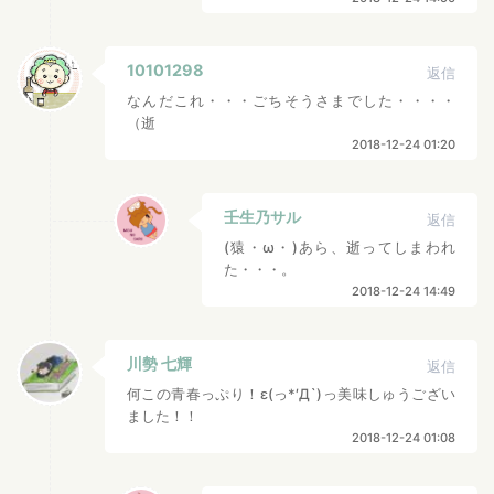
10101298
返信
なんだこれ・・・ごちそうさまでした・・・・
（逝
2018-12-24 01:20
壬生乃サル
返信
(猿・ω・)あら、逝ってしまわれ
た・・・。
2018-12-24 14:49
川勢 七輝
返信
何この青春っぷり！ε(っ*′Д`)っ美味しゅうござい
ました！！
2018-12-24 01:08