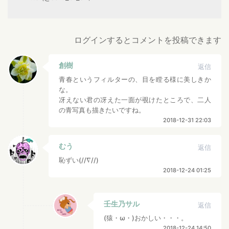
ログインするとコメントを投稿できます
創樹
返信
青春というフィルターの、目を瞠る様に美しきか
な。
冴えない君の冴えた一面が覗けたところで、二人
の青写真も描きたいですね。
2018-12-31 22:03
むう
返信
恥ずい(//∇//)
2018-12-24 01:25
壬生乃サル
返信
(猿・ω・)おかしい・・・。
2018-12-24 14:50