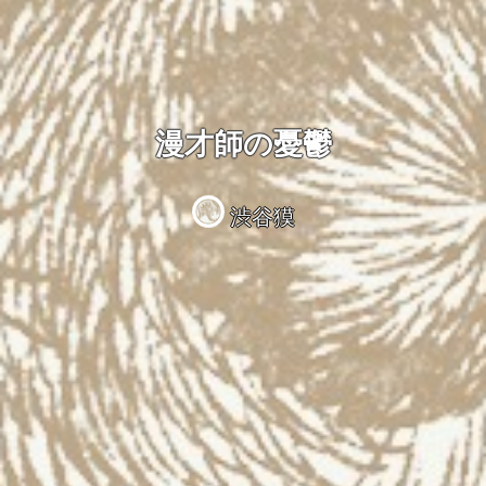
漫才師の憂鬱
渋谷獏