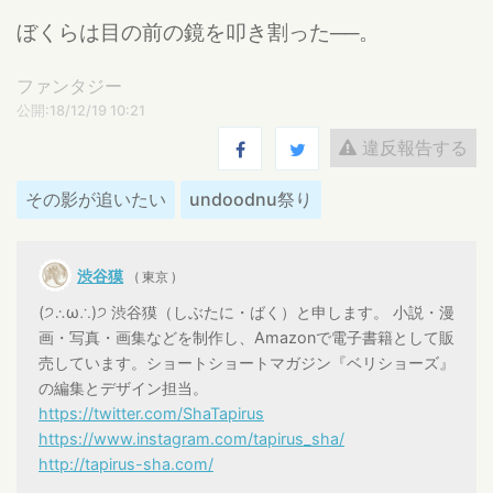
ぼくらは目の前の鏡を叩き割った──。
ファンタジー
公開:18/12/19 10:21
違反報告する
その影が追いたい
undoodnu祭り
渋谷獏
( 東京 )
(੭∴ω∴)੭ 渋谷獏（しぶたに・ばく）と申します。 小説・漫
画・写真・画集などを制作し、Amazonで電子書籍として販
売しています。ショートショートマガジン『ベリショーズ』
の編集とデザイン担当。
https://twitter.com/ShaTapirus
https://www.instagram.com/tapirus_sha/
http://tapirus-sha.com/