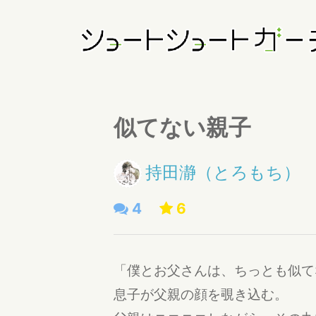
似てない親子
持田瀞（とろもち）
4
6
「僕とお父さんは、ちっとも似て
息子が父親の顔を覗き込む。