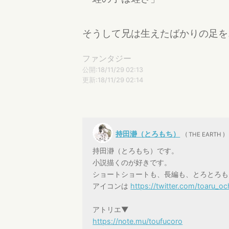
そうして兄は生えたばかりの足を
ファンタジー
公開:18/11/29 02:13
更新:18/11/29 02:14
持田瀞（とろもち）
( THE EARTH )
持田瀞（とろもち）です。
小説描くのが好きです。
ショートショートも、長編も、とろとろも
アイコンは
https://twitter.com/toaru_o
アトリエ▼
https://note.mu/toufucoro