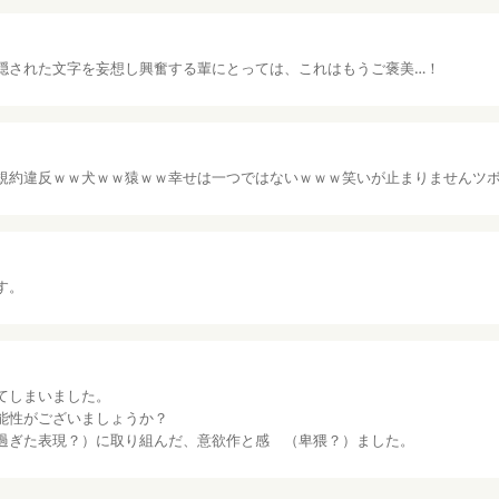
隠された文字を妄想し興奮する輩にとっては、これはもうご褒美…！
規約違反ｗｗ犬ｗｗ猿ｗｗ幸せは一つではないｗｗｗ笑いが止まりませんツ
す。
てしまいました。
能性がございましょうか？
過ぎた表現？）に取り組んだ、意欲作と感 （卑猥？）ました。