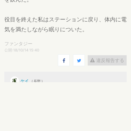
役目を終えた私はステーションに戻り、体内に電
気を満たしながら眠りについた。
ファンタジー
公開:18/10/14 15:40
違反報告する
ケイ
( 長野 )
ショートストーリー、短編小説を書いています。
noteでも作品紹介しています。​​
https://note.com/ksw
テーマは「本」と「旅」です。
2019年3月、ショートショートコンテスト「家族」に応募