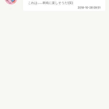
これは……単純に楽しそうだ(笑)
2018-10-28 09:51
渋谷獏
返信
( ´ཀ` ) ありがとうございます！楽し
いことは間違い無しです！
2018-10-29 00:01
北瓜 彪
返信
集客状況よりも、たくさんの従業員に惹かれて若
者が集まってくるのかもしれませんね。
2018-10-25 12:56
渋谷獏
返信
( ´ཀ` ) ありがとうございます！活気
だけは負けません！
2018-10-29 00:00