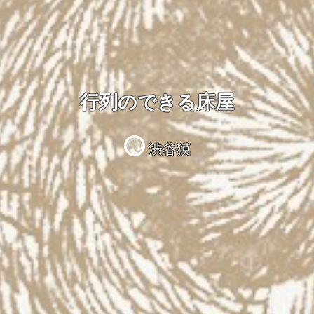
行列のできる床屋
渋谷獏