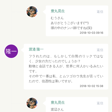
豊丸晃生
返信
むうさん
ありがとうございます(^^)
塀の中のナンパ師ですね(笑)
2018-10-03 09:16
渡邉 隆一
返信
フラれたのは、もしかして白熊のリックではな
く、少女の方だったのでしょうか？
動物と会話できる人が、世界に何人かいるみたい
です。
その中で一番は私、とムツゴロウ先生が言ってい
たので、信憑性は薄いですが。
2018-10-02 15:38
豊丸晃生
返信
渡辺さん