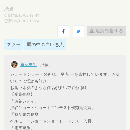
恋愛
公開:18/10/02 12:41
更新:18/10/02 13:24
違反報告する
スクー
塀の中の白い恋人
豊丸晃生
( 大阪 )
ショートショートの神様、星 新一を崇拝しています。お笑
い好きで怪談も好き。
お笑いネタのような作品が多いですね(笑)
【受賞作品】
「渋谷シティ」
渋谷ショートショートコンテスト優秀賞受賞。
「我が家の食卓」
ベルモニーショートショートコンテスト入賞。
「電車家族」