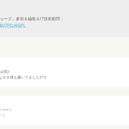
ョーズ」参加＆編集＆IT技術顧問：
t/B07PDJ6QPL
(笑)
ネタ僕も書いてました(^^)
ンペ〜！
す！