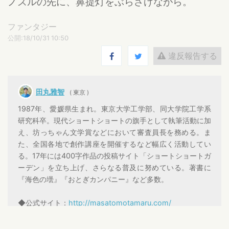
ノズルの先に、鼻提灯をぶらさげながら。
ファンタジー
公開:18/10/31 10:50
違反報告する
田丸雅智
( 東京 )
1987年、愛媛県生まれ。東京大学工学部、同大学院工学系
研究科卒。現代ショートショートの旗手として執筆活動に加
え、坊っちゃん文学賞などにおいて審査員長を務める。ま
た、全国各地で創作講座を開催するなど幅広く活動してい
る。17年には400字作品の投稿サイト「ショートショートガ
ーデン」を立ち上げ、さらなる普及に努めている。著書に
『海色の壜』『おとぎカンパニー』など多数。
◆公式サイト：
http://masatomotamaru.com/