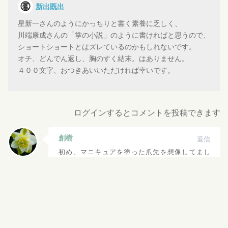
新出既出
星新一さんのようにかっちりと書く素養に乏しく、
川端康成さんの「掌の小説」のように書ければと思うので、
ショートショートとはズレているのかもしれないです。
オチ、どんでん返し、胸のすく結末。はありません。
４００文字、おつきあいいただければ幸いです。
ログインするとコメントを投稿できます
創樹
返信
初め、マニキュアを塗った爪先を想像してまし
た、が……。
サイコホラーに、サブリミナル的ミステリーの残
像が……。
像の距離感と角度を考察すると、深淵倍増なホラ
ーが……。
2018-11-19 12:50