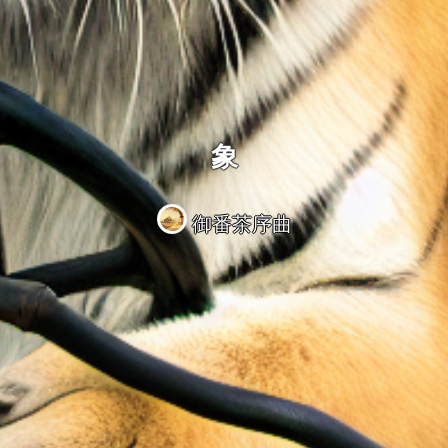
象
御番茶序曲