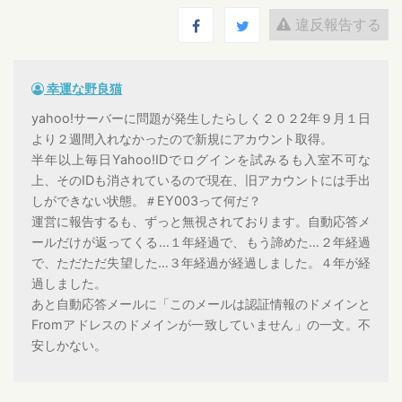
違反報告する
幸運な野良猫
yahoo!サーバーに問題が発生したらしく２０２2年９月１日
より２週間入れなかったので新規にアカウント取得。
半年以上毎日Yahoo!IDでログインを試みるも入室不可な
上、そのIDも消されているので現在、旧アカウントには手出
しができない状態。＃EY003って何だ？
運営に報告するも、ずっと無視されております。自動応答メ
ールだけが返ってくる…１年経過で、もう諦めた…２年経過
で、ただただ失望した…３年経過が経過しました。４年が経
過しました。
あと自動応答メールに「このメールは認証情報のドメインと
Fromアドレスのドメインが一致していません」の一文。不
安しかない。