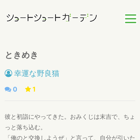
ときめき
幸運な野良猫
0
1
彼と初詣にやってきた。おみくじは末吉で、ちょ
っと落ち込む。
「俺のと交換しようぜ」と言って、自分が引いた