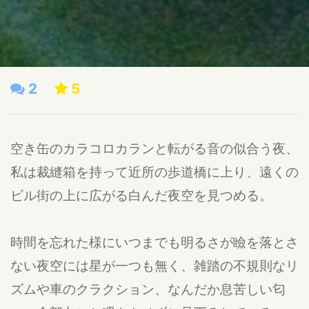
2
5
空き缶のカラコロカランと転がる音の似合う夜、
私は裁縫箱を持って近所の歩道橋に上り、遠くの
ビル街の上に広がる白んだ夜空を見つめる。
時間を忘れた様にいつまでも明るさが瞼を落とさ
ない夜空には星が一つも無く、雑踏の不規則なリ
ズムや車のクラクション、なんだか息苦しい匂