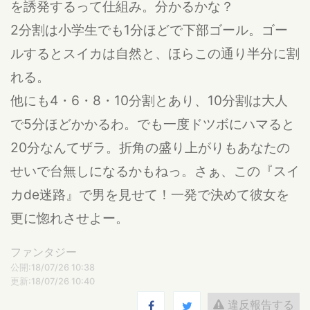
を誘発するって仕組み。分かるかな？
2分割は小学生でも1分ほどで下部ゴール。ゴー
ルするとスイカは自然と、ほらこの通り半分に割
れる。
他にも4・6・8・10分割とあり、10分割は大人
で5分ほどかかるわ。でも一度ドツボにハマると
20分なんてザラ。折角の盛り上がりもあなたの
せいで台無しになるかもねっ。さぁ、この『スイ
カde迷路』で男を見せて！一発で決めて彼女を
更に惚れさせよー。
ファンタジー
公開:18/07/26 10:38
更新:18/07/26 10:40
違反報告する