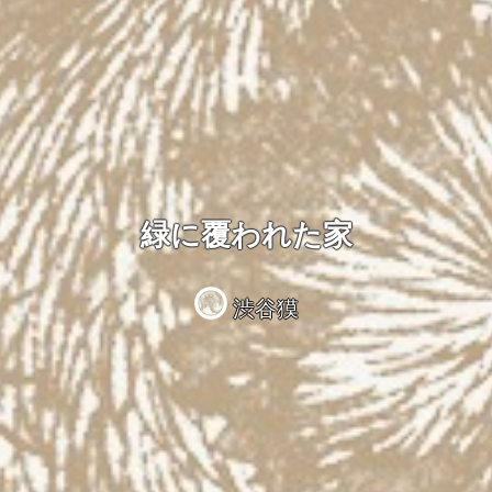
緑に覆われた家
渋谷獏