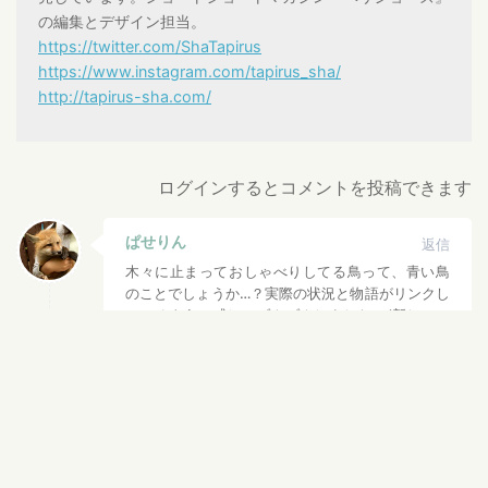
の編集とデザイン担当。
https://twitter.com/ShaTapirus
https://www.instagram.com/tapirus_sha/
http://tapirus-sha.com/
ログインするとコメントを投稿できます
ぱせりん
返信
木々に止まっておしゃべりしてる鳥って、青い鳥
のことでしょうか…？実際の状況と物語がリンクし
ているように感じてゾクゾクしました！(新しいア
カウント、フォローしました。年齢の設定、私も
気をつけます。)
2018-07-17 01:18
渋谷獏
返信
(*^^*) さすが、鋭いですね〜！