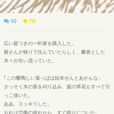
10
76
広い庭つきの一軒家を購入した。
爺さんが独りで住んでいたらしく、鬱蒼とした
木々が生い茂っていた。
｢この鬱陶しい葉っぱは始末せんとあかんな」
さっそく木の葉を刈り込み、庭の草花もすべて引
っこ抜いた。
ああ、スッキリした。
おれは労働の疲れから、すぐ眠りについた。