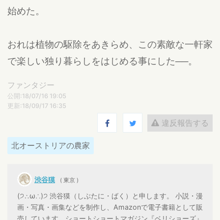
始めた。
おれは植物の駆除をあきらめ、この素敵な一軒家
で楽しい独り暮らしをはじめる事にした──。
ファンタジー
公開:18/07/16 19:05
更新:18/09/17 16:35
違反報告する
北オーストリアの農家
渋谷獏
( 東京 )
(੭∴ω∴)੭ 渋谷獏（しぶたに・ばく）と申します。 小説・漫
画・写真・画集などを制作し、Amazonで電子書籍として販
売しています。ショートショートマガジン『ベリショーズ』